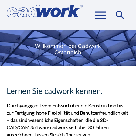
menu
search
Willkommen bei Cadwork
Suchbegriffe
SUCHEN
Österreich
Lernen Sie cadwork kennen.
Durchgängigkeit vom Entwurf über die Konstruktion bis
zur Fertigung, hohe Flexibilität und Benutzerfreundlichkeit
– das sind wesentliche Eigenschaften, die die 3D-
CAD/CAM Software cadwork seit über 30 Jahren
auszeichnen. Lassen Sie sich überzeugen!